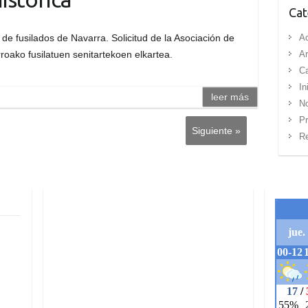
Cat
de fusilados de Navarra. Solicitud de la Asociación de
Ac
rroako fusilatuen senitartekoen elkartea.
Ar
Ca
In
leer más
No
Pr
Siguiente »
Re