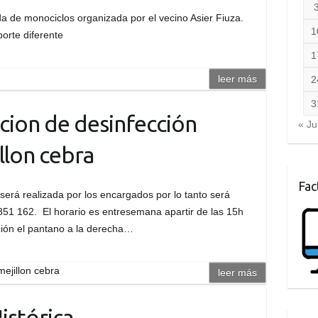
da de monociclos organizada por el vecino Asier Fiuza.
1
orte diferente
1
leer más
2
3
cion de desinfección
« Ju
llon cebra
Fac
 será realizada por los encargados por lo tanto será
 351 162. El horario es entresemana apartir de las 15h
cción el pantano a la derecha…
mejillon cebra
leer más
istórica