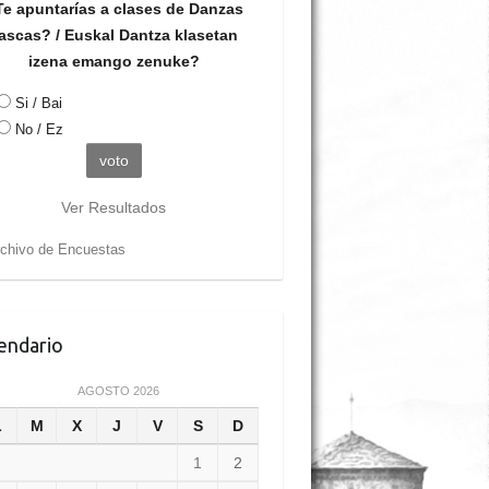
e apuntarías a clases de Danzas
ascas? / Euskal Dantza klasetan
izena emango zenuke?
Si / Bai
No / Ez
Ver Resultados
chivo de Encuestas
endario
AGOSTO 2026
L
M
X
J
V
S
D
1
2