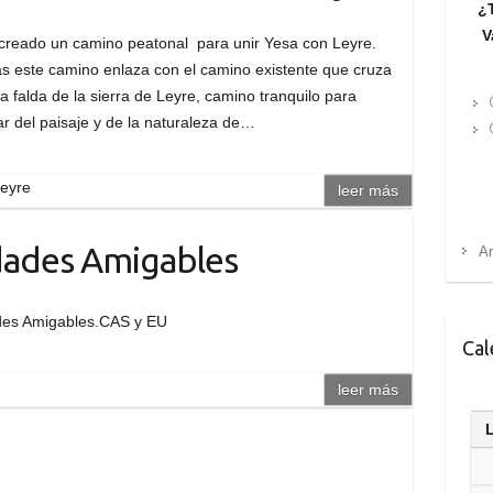
¿T
V
creado un camino peatonal para unir Yesa con Leyre.
 este camino enlaza con el camino existente que cruza
a falda de la sierra de Leyre, camino tranquilo para
tar del paisaje y de la naturaleza de…
eyre
leer más
dades Amigables
Ar
des Amigables.CAS y EU
Cal
leer más