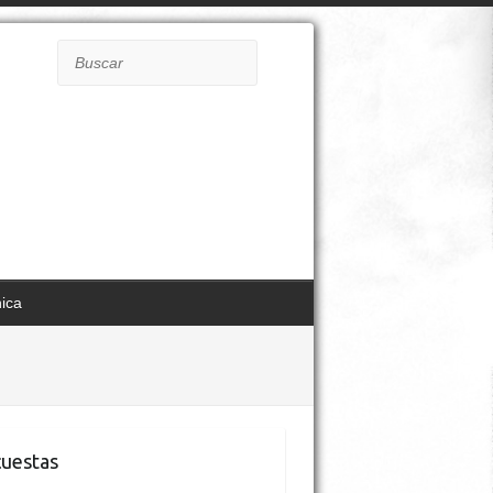
Buscar
nica
uestas