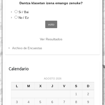
Dantza klasetan izena emango zenuke?
Si / Bai
No / Ez
Ver Resultados
Archivo de Encuestas
Calendario
AGOSTO 2026
L
M
X
J
V
S
D
1
2
3
4
5
6
7
8
9