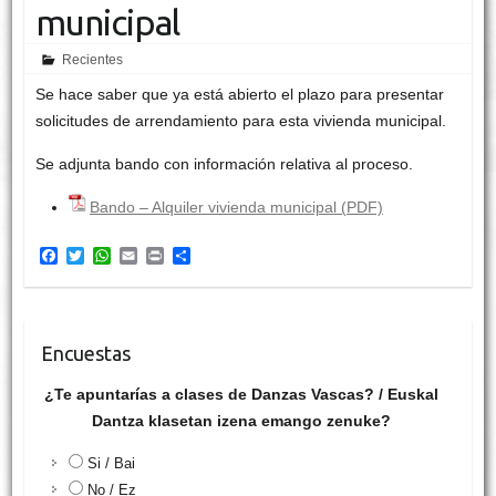
municipal
Recientes
Se hace saber que ya está abierto el plazo para presentar
solicitudes de arrendamiento para esta vivienda municipal.
Se adjunta bando con información relativa al proceso.
Bando – Alquiler vivienda municipal (PDF)
F
T
W
E
P
C
a
w
h
m
r
o
c
i
a
a
i
m
e
t
t
i
n
p
b
t
s
l
t
a
o
e
A
r
Encuestas
o
r
p
t
k
p
i
¿Te apuntarías a clases de Danzas Vascas? / Euskal
r
Dantza klasetan izena emango zenuke?
Si / Bai
No / Ez