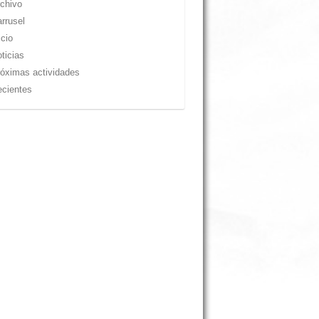
chivo
rrusel
icio
ticias
óximas actividades
cientes