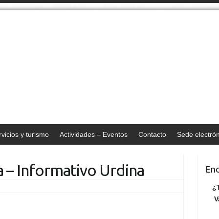
vicios y turismo
Actividades – Eventos
Contacto
Sede electró
 – Informativo Urdina
Enc
¿T
V