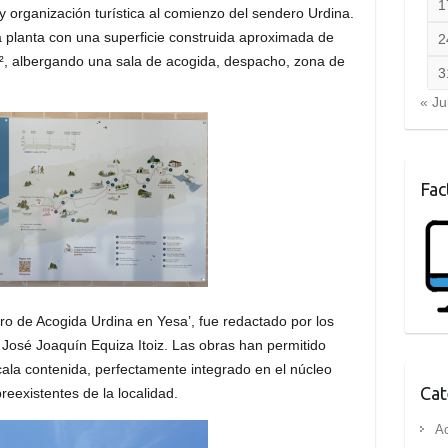
1
 y organización turística al comienzo del sendero Urdina
.
a planta con una superficie construida aproximada de
2
 m², albergando una sala de acogida, despacho, zona de
3
« Ju
Fac
ro de Acogida Urdina en Yesa’, fue redactado por los
 José Joaquín Equiza Itoiz
.
Las obras han permitido
scala contenida, perfectamente integrado en el núcleo
Cat
reexistentes de la localidad
.
Ac