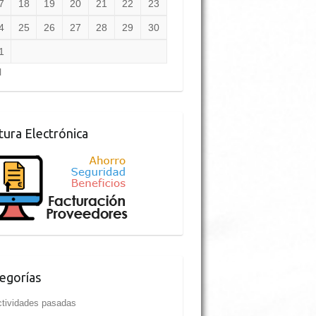
7
18
19
20
21
22
23
4
25
26
27
28
29
30
1
l
tura Electrónica
egorías
tividades pasadas