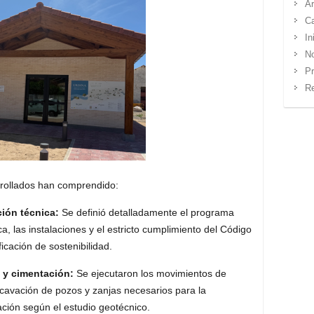
Ar
Ca
In
No
Pr
Re
rrollados han comprendido:
ión técnica:
Se definió detalladamente el programa
ca, las instalaciones y el estricto cumplimiento del Código
ificación de sostenibilidad
.
 y cimentación:
Se ejecutaron los movimientos de
excavación de pozos y zanjas necesarios para la
ación según el estudio geotécnico
.