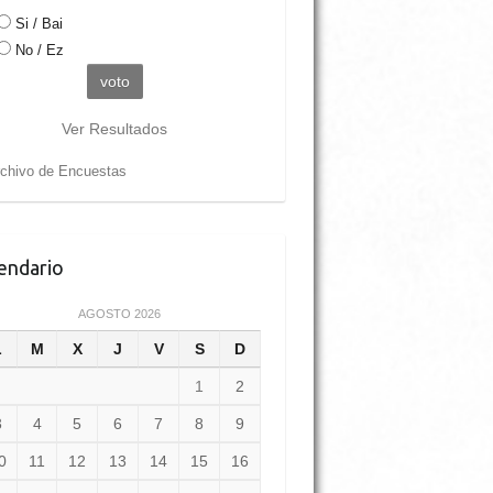
Si / Bai
No / Ez
Ver Resultados
chivo de Encuestas
endario
AGOSTO 2026
L
M
X
J
V
S
D
1
2
3
4
5
6
7
8
9
0
11
12
13
14
15
16