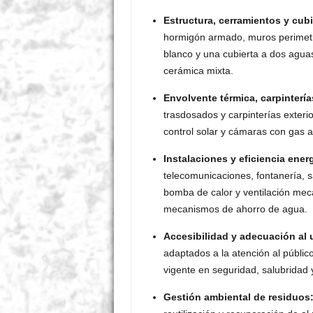
Estructura, cerramientos y cubi
hormigón armado, muros perimetra
blanco y una cubierta a dos agu
cerámica mixta
.
Envolvente térmica, carpinterí
trasdosados y carpinterías exteri
control solar y cámaras con gas 
Instalaciones y eficiencia ener
telecomunicaciones, fontanería, 
bomba de calor y ventilación mecá
mecanismos de ahorro de agua
.
Accesibilidad y adecuación al 
adaptados a la atención al públic
vigente en seguridad, salubridad y
Gestión ambiental de residuos