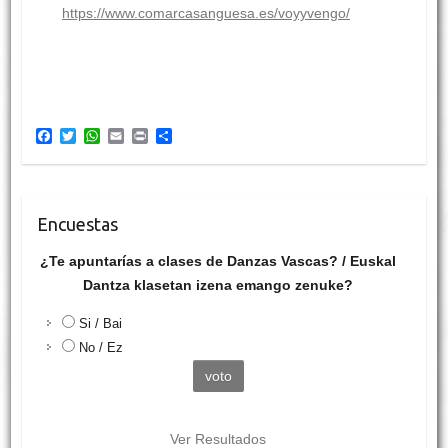
https://www.comarcasanguesa.es/voyyvengo/
F
T
W
E
P
C
a
w
h
m
r
o
c
i
a
a
i
m
e
t
t
i
n
p
b
t
s
l
t
a
o
e
A
r
Encuestas
o
r
p
t
k
p
i
¿Te apuntarías a clases de Danzas Vascas? / Euskal
r
Dantza klasetan izena emango zenuke?
Si / Bai
No / Ez
Ver Resultados